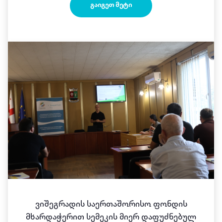
ᲒᲐᲘᲒᲔᲗ ᲛᲔᲢᲘ
Ვიშეგრადის Საერთაშორისო Ფონდის
Მხარდაჭერით Სემეკის Მიერ Დაფუძნებულ